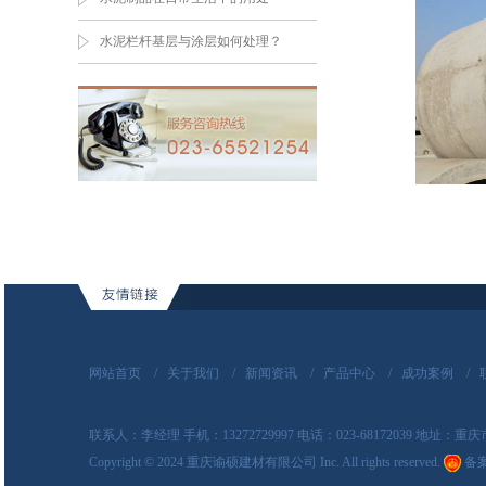
水泥栏杆基层与涂层如何处理？
网站首页
/
关于我们
/
新闻资讯
/
产品中心
/
成功案例
/
联系人：李经理 手机：13272729997 电话：023-68172039 地址
Copyright
©
2024 重庆谕硕建材有限公司 Inc. All rights reserved.
备