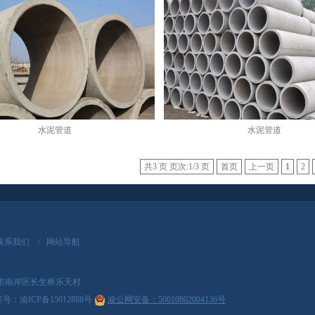
水泥管道
水泥管道
共3 页 页次:1/3 页
首页
上一页
1
2
联系我们
/
网站导航
：重庆市南岸区长生桥乐天村
案号：
渝ICP备15012888号
渝公网安备：50010802004136号