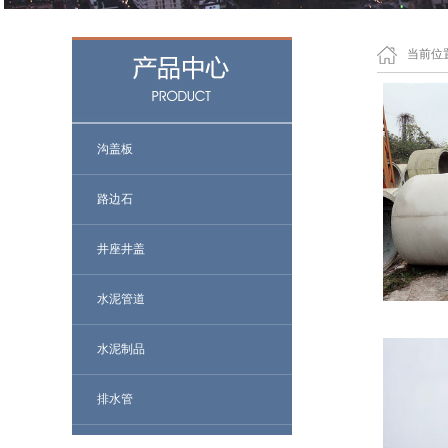
当前位
沟盖板
路边石
井座井盖
水泥管道
水泥制品
排水管