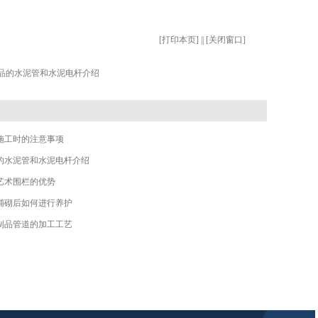
[
打印本页
] || [
关闭窗口
]
品的水泥管和水泥电杆介绍
施工时的注意事项
的水泥管和水泥电杆介绍
艺术围栏的优势
铺砌后如何进行养护
制品管道的加工工艺