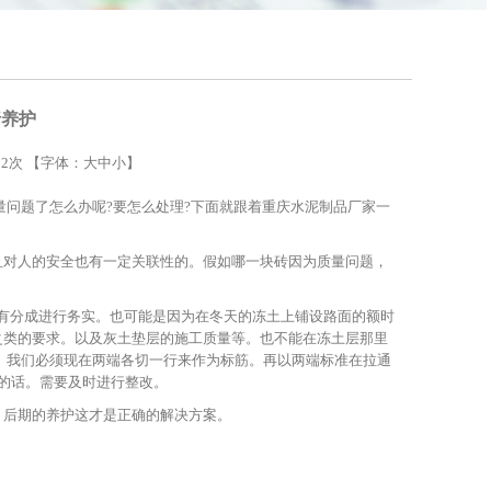
行养护
32次 【字体：
大
中
小
】
量问题了怎么办呢?要怎么处理?下面就跟着重庆水泥制品厂家一
且对人的安全也有一定关联性的。假如哪一块砖因为质量问题，
有分成进行务实。也可能是因为在冬天的冻土上铺设路面的额时
之类的要求。以及灰土垫层的施工质量等。也不能在冻土层那里
。我们必须现在两端各切一行来作为标筋。再以两端标准在拉通
求的话。需要及时进行整改。
。后期的养护这才是正确的解决方案。