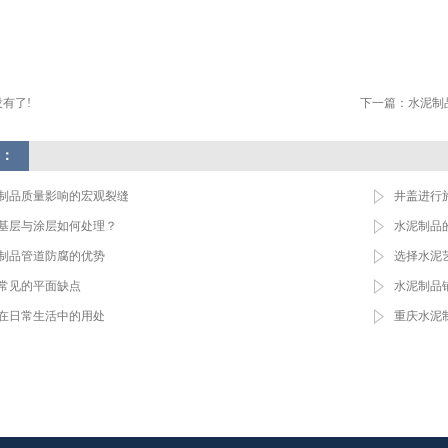
有了!
下一篇：
水泥制
：
制品质量影响的宏观裂缝
井盖进行
基层与涂层如何处理？
水泥制品
制品管道防腐的优势
选择水泥
常见的平面缺点
水泥制品
在日常生活中的用处
重庆水泥