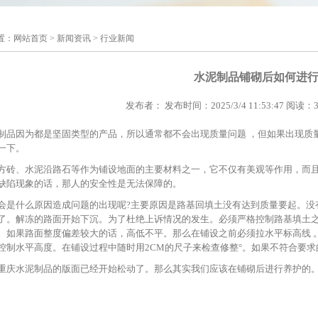
置：
网站首页
>
新闻资讯
>
行业新闻
水泥制品铺砌后如何进
发布者： 发布时间：2025/3/4 11:53:47 阅读：
制品因为都是坚固类型的产品，所以通常都不会出现质量问题 ，但如果出现质
一下。
方砖、水泥沿路石等作为铺设地面的主要材料之一，它不仅有美观等作用，而
缺陷现象的话，那人的安全性是无法保障的。
会是什么原因造成问题的出现呢?主要原因是路基回填土没有达到质量要起。没
了。解冻的路面开始下沉。为了杜绝上诉情况的发生。必须严格控制路基填土
。如果路面整度偏差较大的话，高低不平。那么在铺设之前必须拉水平标高线 
控制水平高度。在铺设过程中随时用2CM的尺子来检查修整°。如果不符合要
重庆水泥制品的版面已经开始松动了。那么其实我们应该在铺砌后进行养护的