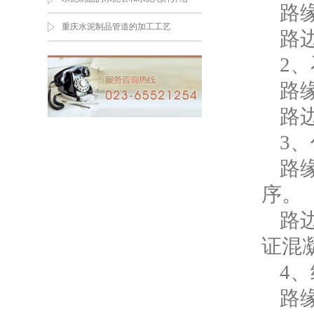
路
重庆水泥制品管道的加工工艺
路
2
路
路
3
路
序。
路
证混
4
路