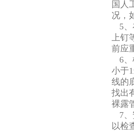
国人
况，
5
上钉
前应
6
小于
线的
找出
裸露
7
以检