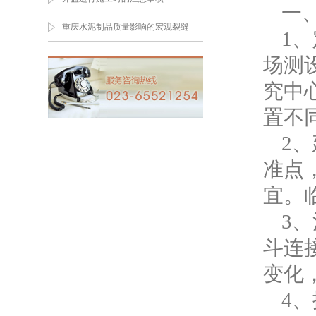
一
重庆水泥制品质量影响的宏观裂缝
1
场测
究中
置不
2
准点
宜。
3
斗连
变化
4