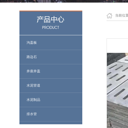
当前位
沟盖板
路边石
井座井盖
水泥管道
水泥制品
排水管