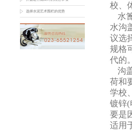
校、
选择水泥艺术围栏的优势
水
水沟
议选
规格
代的
沟
荷和
学校
镀锌
要是
适用