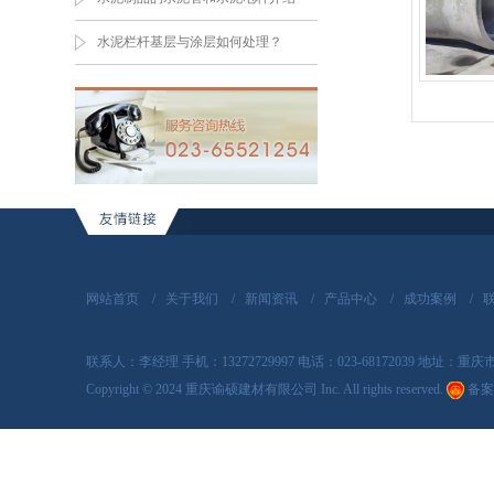
水泥栏杆基层与涂层如何处理？
网站首页
/
关于我们
/
新闻资讯
/
产品中心
/
成功案例
/
联系人：李经理 手机：13272729997 电话：023-68172039 地址
Copyright
©
2024 重庆谕硕建材有限公司 Inc. All rights reserved.
备案