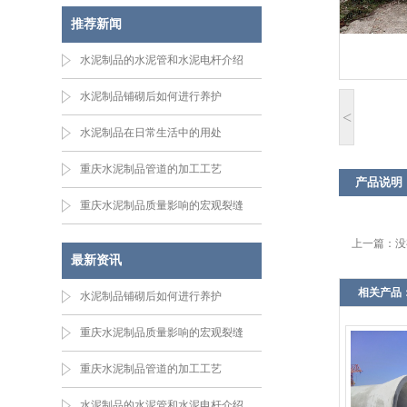
推荐新闻
水泥制品的水泥管和水泥电杆介绍
水泥制品铺砌后如何进行养护
<
水泥制品在日常生活中的用处
重庆水泥制品管道的加工工艺
产品说明
重庆水泥制品质量影响的宏观裂缝
上一篇：没
最新资讯
相关产品
水泥制品铺砌后如何进行养护
重庆水泥制品质量影响的宏观裂缝
重庆水泥制品管道的加工工艺
水泥制品的水泥管和水泥电杆介绍