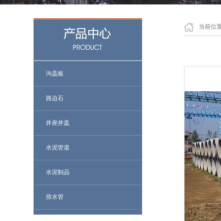
当前位
沟盖板
路边石
井座井盖
水泥管道
水泥制品
排水管