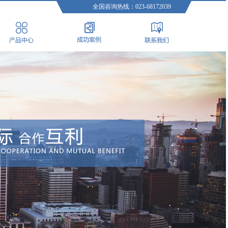
全国咨询热线：023-68172039