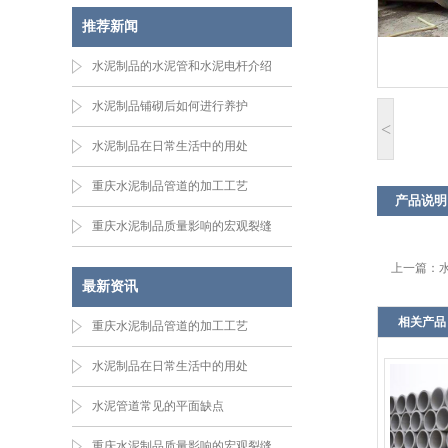
推荐新闻
水泥制品的水泥管和水泥电杆介绍
水泥制品铺砌后如何进行养护
<
水泥制品在日常生活中的用处
重庆水泥制品管道的加工工艺
产品说明
重庆水泥制品质量影响的宏观裂缝
上一篇：
最新资讯
相关产品
重庆水泥制品管道的加工工艺
水泥制品在日常生活中的用处
水泥管道常见的平面缺点
重庆水泥制品质量影响的宏观裂缝